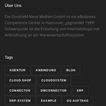
Über Uns
Die DoubleM Neue Medien GmbH ist ein eBusiness
Competence Center in Hannover, gegründet 1999!
Schwerpunkt ist die Erstellung von Internetshops mit
Anbindnung an ein Warenwirtschaftssystem.
Tags
AGENTUR
ANBINDUNG
BLOG
CLOUD SHOP
CLOUDSYSTEM
CONNECTOR
DMCONNECTOR
ERP
ERP-SYSTEM
EXAMPLE
GS-AUFTRAG