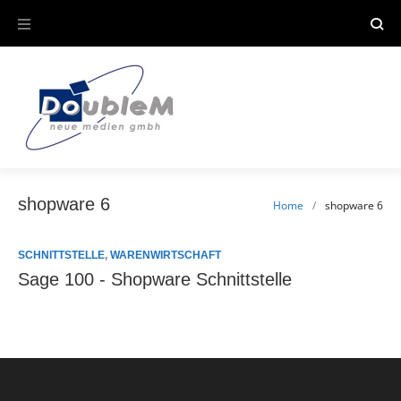
Skip
to
content
shopware 6
Home
/
shopware 6
Schlagwort:
SCHNITTSTELLE
,
WARENWIRTSCHAFT
Sage 100 - Shopware Schnittstelle
shopware
6